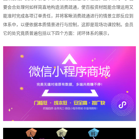
要会合处理何如样简直地构造消费疏通，使百般资材既能合理运用又
能准时完成各项订单责任，并将客瞅消费疏通进行的情景立即反应到
体系中，以便依据本质情景进行与控制，这即是现场功课控制。会员
它的处究竟质普遍包括以下四个方面：闭环体系的展示，