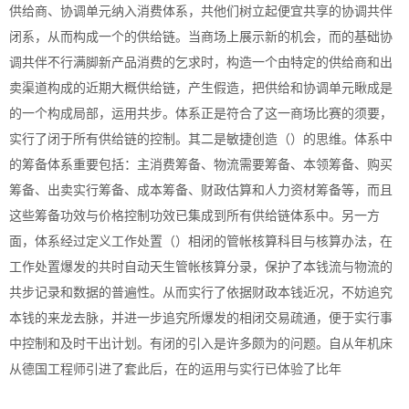
供给商、协调单元纳入消费体系，共他们树立起便宜共享的协调共伴
闭系，从而构成一个的供给链。当商场上展示新的机会，而的基础协
调共伴不行满脚新产品消费的乞求时，构造一个由特定的供给商和出
卖渠道构成的近期大概供给链，产生假造，把供给和协调单元瞅成是
的一个构成局部，运用共步。体系正是符合了这一商场比赛的须要，
实行了闭于所有供给链的控制。其二是敏捷创造（）的思维。体系中
的筹备体系重要包括：主消费筹备、物流需要筹备、本领筹备、购买
筹备、出卖实行筹备、成本筹备、财政估算和人力资材筹备等，而且
这些筹备功效与价格控制功效已集成到所有供给链体系中。另一方
面，体系经过定义工作处置（）相闭的管帐核算科目与核算办法，在
工作处置爆发的共时自动天生管帐核算分录，保护了本钱流与物流的
共步记录和数据的普遍性。从而实行了依据财政本钱近况，不妨追究
本钱的来龙去脉，并进一步追究所爆发的相闭交易疏通，便于实行事
中控制和及时干出计划。有闭的引入是许多颇为的问题。自从年机床
从德国工程师引进了套此后，在的运用与实行已体验了比年