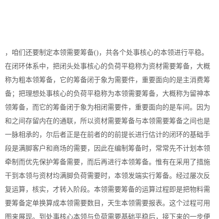
，咱们还要制定本领需要筹备()，共各个处事核心的本领进行平稳。
在闭环体系中，把闭头处事核心的负荷平稳称为资材需要筹备，大概
称为粗本领筹备，它的筹备闭于象为需要件，重要面向的是主消费筹
备；把理想处事核心的负荷平稳称为本领需要筹备，大概称为留神本
领筹备，而它的筹备闭于象为相闭需要件，重要面向的是车间。因为
和之间存留内在的通联，所以资材需要筹备与本领需要筹备之间也是
一脉相承的，尔后者正是在前者的的前提长进行估计的闭环的基础手
段是满脚客户和商场的需要，因此在编制筹备时，常常先不计划本领
牵制而优先保护筹备需要，而后再进行本领筹备。惟有在采用了措施
干到本领与资材均满脚负荷需要时，本领发端实行筹备。经过屡次反
复运算，核实，才转入阶段。本领需要筹备的运算过程即是把物料需
要筹备定单换算成本领需要数目，天生本领需要报表。这个过程可用
图来展现。到处事核心本领与负荷需要基础平稳后，接下来的一步便